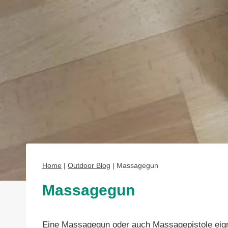
Home
|
Outdoor Blog
|
Massagegun
Massagegun
Eine Massagegun oder auch Massagepistole eign