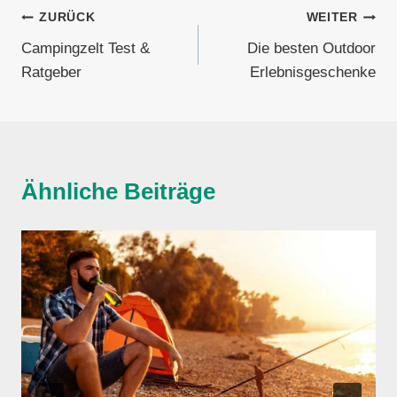
Beitragsnavigation
ZURÜCK
WEITER
Campingzelt Test &
Die besten Outdoor
Ratgeber
Erlebnisgeschenke
Ähnliche Beiträge