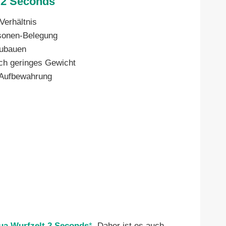
 2 Seconds
Verhältnis
rsonen-Belegung
zubauen
ch geringes Gewicht
 Aufbewahrung
a Wurfzelt 2 Seconds
. Daher ist es auch