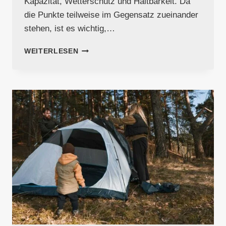
Kapazität, Wetterschutz und Haltbarkeit. Da
die Punkte teilweise im Gegensatz zueinander
stehen, ist es wichtig,…
WIE
WEITERLESEN
WÄHLT
MAN
EIN
BACKPACKING-
ZELT
AUS?