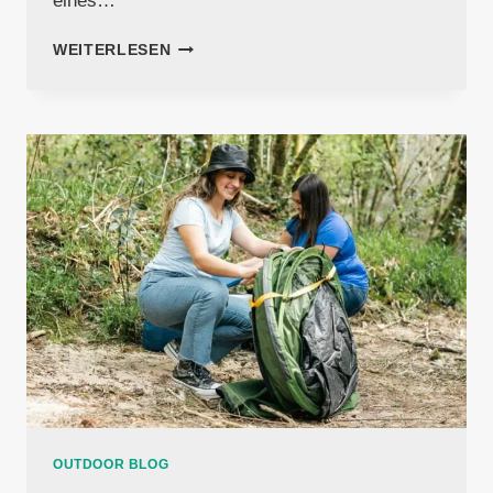
eines…
STIRNLAMPE
WEITERLESEN
TEST
&
RATGEBER
–
DIE
BESTEN
IM
VERGLEICH
OUTDOOR BLOG