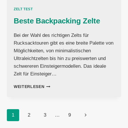
ZELT TEST
Beste Backpacking Zelte
Bei der Wahl des richtigen Zelts für
Rucksacktouren gibt es eine breite Palette von
Möglichkeiten, von minimalistischen
Ultraleichtzelten bis hin zu preiswerten und
schwereren Einsteigermodellen. Das ideale
Zelt für Einsteiger…
BESTE
WEITERLESEN
BACKPACKING
ZELTE
Seitennavigation
Nächste
1
2
3
…
9
Seite